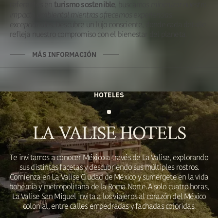
referentes en
, buscamos
minimizar nuestro
turismo sostenible
impacto ambiental mientras ofrecemos experiencias
excepcionales
. Descubre un lujo consciente, donde cada detalle
refleja nuestro compromiso con el bienestar del planeta.
MÁS INFORMACIÓN
HOTELES
LA VALISE HOTELS
Te invitamos a conocer México a través de La Valise, explorando
sus distintas facetas y descubriendo sus múltiples rostros.
Comienza en La Valise Ciudad de México y sumérgete en la vida
bohemia y metropolitana de la Roma Norte. A solo cuatro horas,
La Valise San Miguel invita a los viajeros al corazón del México
colonial, entre calles empedradas y fachadas coloridas.