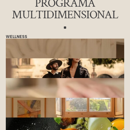
PROGRAMA
MULTIDIMENSIONAL
WELLNESS
NURTURE
INNER SANCTUARY
NATURALEZA Y AVENTURA
EXPLORE
OUTER HORIZONS
CULTURA Y ARTE
CREATE
SELF EXPRESSION
COMUNIDAD
CONNECT
SHARED JOURNEY
GASTRONOMÍA
SAVOR