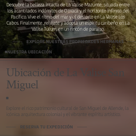
Descubre la belleza intacta de La Valise Mazunte, situada entre
los acantilados indómitos de Oaxaca y el horizonte infinito del
Pacífico. Vive el ritmo del mar y el desierto en La Valise Los
Cabos. Finalmente, relájate y adopta un espíritu caribeño en La
Valise Tulum, en un rincón de paraíso.
EXPLORE NUESTRAS PROPIEDADES HERMANAS
NUESTRA UBICACIÓN
Ubicación de La Valise San
Miguel
Explore el rico patrimonio cultural de San Miguel de Allende, la
icónica arquitectura colonial y el vibrante espíritu artístico.
RESERVA TU EXPEDICIÓN