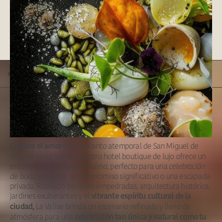
TASTE OF PLACE
CONTACTA A NUESTRO CONCIERGE PARA DESCUBRIR LAS
EXPERIENCIAS ÚNICAS DISPONIBLES EN CADA UNO DE
NUESTROS DESTINOS.
BODAS Y EVENTOS
Íntimo e
Inolvidable
en el encanto atemporal de San Miguel de
Celebra el amor
Allende en La Valise. Nuestro hotel boutique de lujo ofrece un
entorno íntimo y lleno de alma
, perfecto para una
celebración
de boda elegante
, un compromiso significativo o una escapada
privada. Rodeado de calles empedradas, arquitectura histórica,
jardines exuberantes y el
vibrante espíritu cultural de la
La Valise brinda un escenario refinado y lleno de
ciudad,
atmósfera para una
celebración tan única y natural como tu