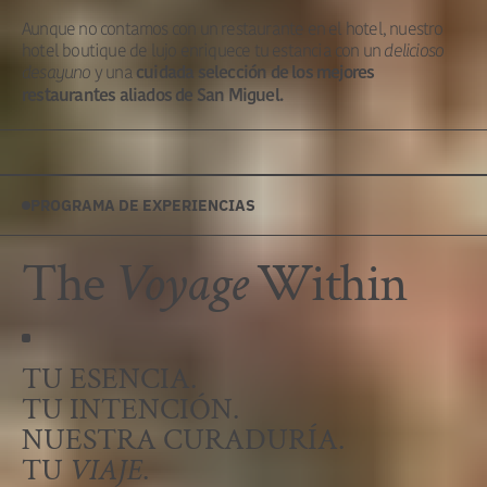
Aunque no contamos con un restaurante en el hotel, nuestro
hotel boutique de lujo enriquece tu estancia con un
delicioso
desayuno
y una
cuidada selección de los mejores
restaurantes aliados de San Miguel.
PROGRAMA DE EXPERIENCIAS
The
Voyage
Within
TU ESENCIA.
TU INTENCIÓN.
NUESTRA CURADURÍA.
TU
VIAJE
.