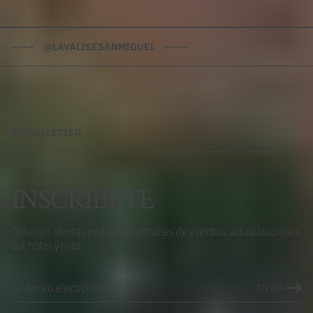
@LAVALISESANMIGUEL
NEWSLETTER
INSCRÍBETE
Obtenga ofertas exclusivas, detalles de eventos, actualizaciones
del hotel y más
ENVIAR