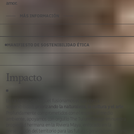
amor.
MÁS INFORMACIÓN
MANIFIESTO DE SOSTENIBILIDAD ÉTICA
Impacto
En La Valise San Miguel fusionamos el lujo con la
sostenibilidad,
.
priorizando la naturaleza, la cultura y el arte
Profundamente
comprometidos con el respeto
al medio
ambiente, apoyamos con orgullo The Tulum Pledge en nuestra
propiedad hermana en la Riviera Maya, enfocado en la
preservación del territorio para las futuras generaciones. Como