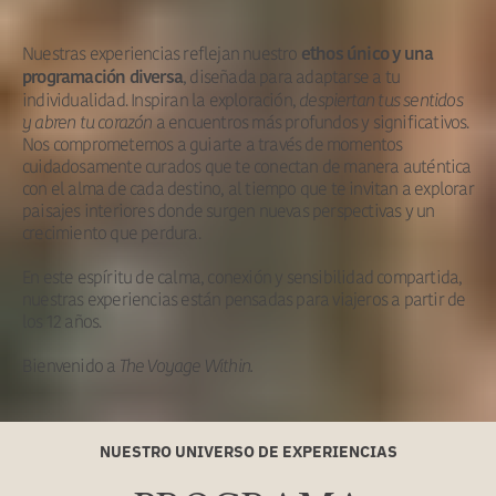
Nuestras experiencias reflejan nuestro
ethos único y una
, diseñada para adaptarse a tu
programación diversa
individualidad. Inspiran la exploración,
despiertan tus sentidos
y abren tu corazón
a encuentros más profundos y significativos.
Nos comprometemos a guiarte a través de momentos
cuidadosamente curados que te conectan de manera auténtica
con el alma de cada destino, al tiempo que te invitan a explorar
paisajes interiores donde surgen nuevas perspectivas y un
crecimiento que perdura.
En este espíritu de calma, conexión y sensibilidad compartida,
nuestras experiencias están pensadas para viajeros a partir de
los 12 años.
Bienvenido a
The Voyage Within.
NUESTRO UNIVERSO DE EXPERIENCIAS